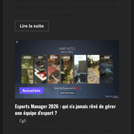
désespérée d’emballer du vent médiéval dans
du parchemin numérique,...
En
Lire la suite
savoir
plus
sur
Legends
of
the
Round
Table
:
une
esthétique
médiévale
qui
se
croit
Actualités
révolutionnaire
Esports Manager 2026 : qui n’a jamais rêvé de gérer
une équipe d’esport ?
CgS
24 février 2026
Une simulation de gestion d'équipe d'esport ?