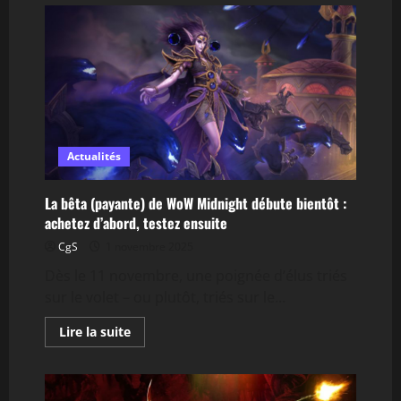
Outcity
:
transformez
votre
ferme
en
usine
à
humains
Actualités
La bêta (payante) de WoW Midnight débute bientôt :
achetez d’abord, testez ensuite
CgS
1 novembre 2025
Dès le 11 novembre, une poignée d’élus triés
sur le volet – ou plutôt, triés sur le...
En
Lire la suite
savoir
plus
sur
La
bêta