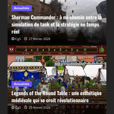
Actualités
Sherman Commander : à mi-chemin entre la
simulation de tank et la stratégie en temps
réel
CgS
27 février 2026
Actualités
Legends of the Round Table : une esthétique
médiévale qui se croit révolutionnaire
CgS
25 février 2026