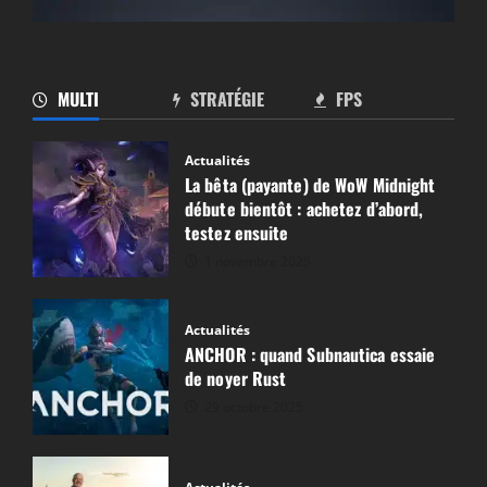
MULTI
STRATÉGIE
FPS
Actualités
Actualités
La bêta (payante) de WoW Midnight
Esports Manager 2026 : qui n’a jamais rêvé
débute bientôt : achetez d’abord,
de gérer une équipe d’esport ?
testez ensuite
1 novembre 2025
CgS
24 février 2026
Actualités
ANCHOR : quand Subnautica essaie
de noyer Rust
29 octobre 2025
Actualités