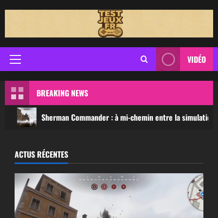
Aller
au
contenu
VIDÉO
Menu
principal
BREAKING NEWS
Sherman Commander : à mi-chemin entre la simulation d
ACTUS RÉCENTES