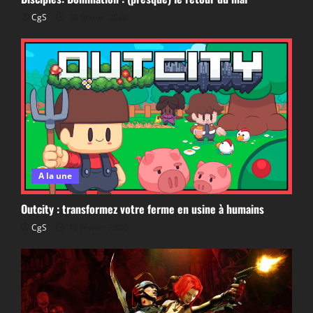
CgS
18 février 2026
A la une
Outcity : transformez votre ferme en usine à humains
CgS
18 février 2026