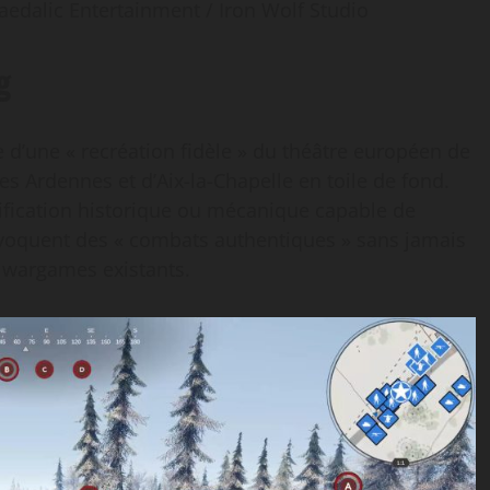
alic Entertainment / ​Iron Wolf Studio
g
e d’une « recréation fidèle » du théâtre européen de
s Ardennes et d’Aix-la-Chapelle en toile de fond.
stification historique ou mécanique capable de
évoquent des « combats authentiques » sans jamais
e wargames existants.