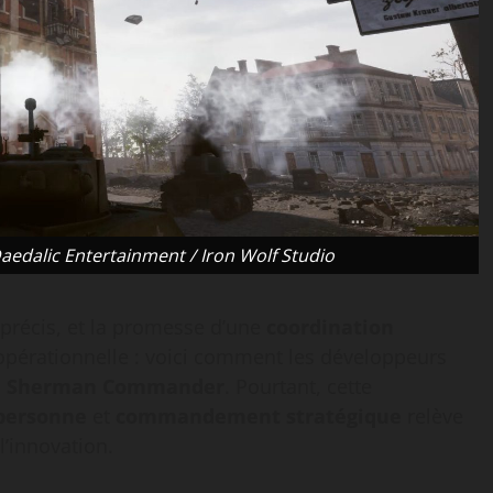
alic Entertainment / ​Iron Wolf Studio
 précis, et la promesse d’une
coordination
e opérationnelle : voici comment les développeurs
u
Sherman Commander
. Pourtant, cette
 personne
et
commandement stratégique
relève
l’innovation.