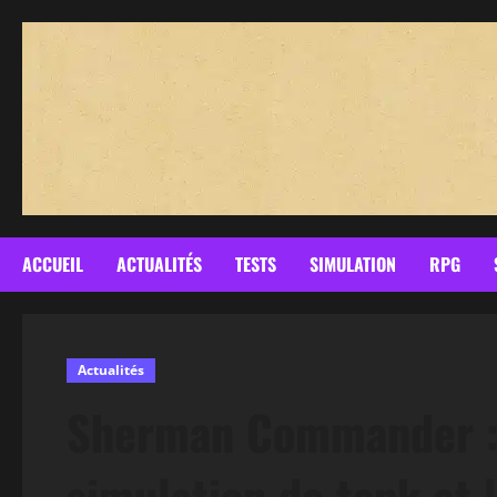
Aller
au
contenu
ACCUEIL
ACTUALITÉS
TESTS
SIMULATION
RPG
Actualités
Sherman Commander : 
simulation de tank et 