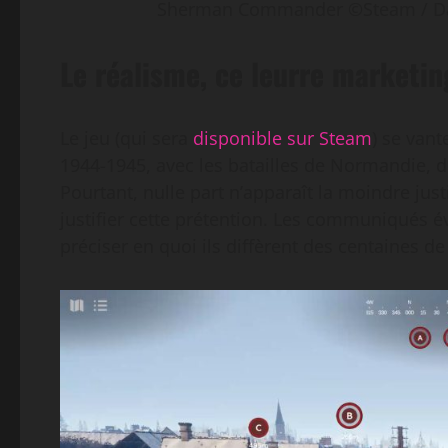
Sherman Commander ©Steam / Daed
Le réalisme, ce leurre marketin
Le jeu (qui sera
disponible sur Steam
) se vant
1944-1945, avec les batailles de Normandie, de
Pourtant, nulle part n’apparaît la moindre ju
justifier cette prétention. Les communiqués 
préciser en quoi ils diffèrent des centaines d