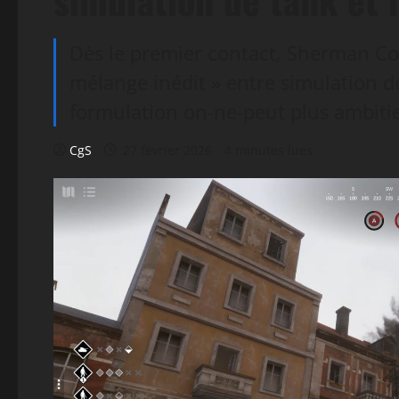
Dès le premier contact, Sherman 
mélange inédit » entre simulation de
formulation on-ne-peut plus ambiti
CgS
27 février 2026
4 minutes lues