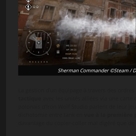
Sherman Commander ©Steam / Daed
La gestion d’un équipage à travers des ordres
tactique
avec les unités alliées via une cart
polonais d’Iron Wolf Studio parlent de leur je
dichotomie entre tank en
vue à la première
davantage du copier-coller mal digéré que de 