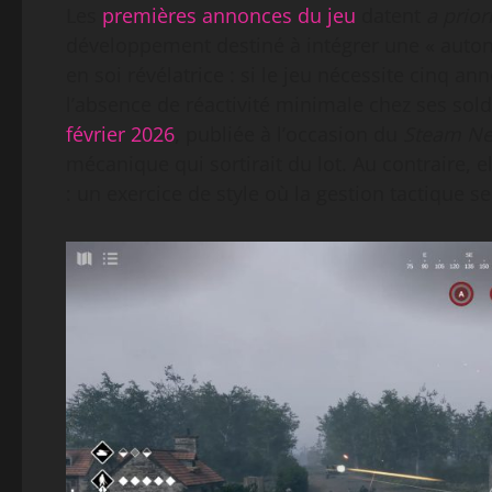
Les
premières annonces du jeu
datent
a prior
développement destiné à intégrer une « auto
en soi révélatrice : si le jeu nécessite cinq a
l’absence de réactivité minimale chez ses solda
février 2026
, publiée à l’occasion du
Steam Ne
mécanique qui sortirait du lot. Au contraire, e
: un exercice de style où la gestion tactique s