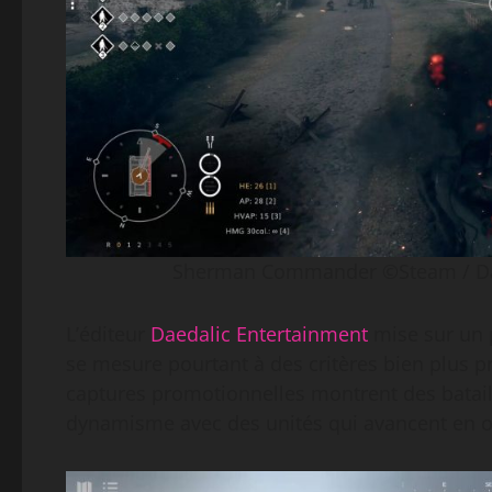
Sherman Commander ©Steam / Daed
L’éditeur
Daedalic Entertainment
mise sur un p
se mesure pourtant à des critères bien plus pr
captures promotionnelles montrent des batail
dynamisme avec des unités qui avancent en o