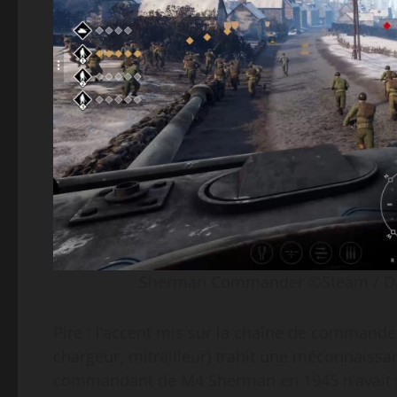
Sherman Commander ©Steam / Daed
Pire : l’accent mis sur la chaîne de commande
chargeur, mitrailleur) trahit une méconnaissa
commandant de M4 Sherman en 1945 n’avait pas