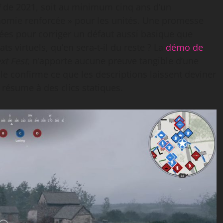
i
de 2021, soit au minimum cinq ans d’un
nomie renforcée » pour les unités. Une promesse
nnées pour corriger un défaut aussi basique que
ts virtuels, qu’en sera-t-il du reste ? La
démo de
xt Fest
, n’apporte aucune preuve tangible d’une
lle confirme ce que les descriptions laissent deviner
e résume à des clics statiques.