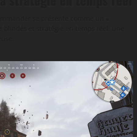
Commander se présente comme un «
 blindés et stratégie en temps réel, une
euse.