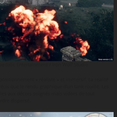
alic Entertainment / ​Iron Wolf Studio
ositionnement « réaliste » et immersif. La réalité
écis que le rendu graphique d’un tank rouillé. Les
les aux décors soignés mais vidées de tout
rdre dispersé.