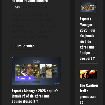
se croit révolutionnaire
stratégie
en
CgS
25 février 2026
temps
réel
Legends of the Round
Esports
Table est une tentative
Manager
désespérée d’emballer du
2026 : qui
vent médiéval dans du
n’a jamais
parchemin numérique,...
rêvé de
En
Lire la suite
gérer une
savoir
équipe
plus
sur
d’esport ?
Legends
of
the
Round
Table
:
une
Actualités
esthétique
The Caribou
médiévale
qui
Esports Manager 2026 : qui n’a
Trail :
se
croit
jamais rêvé de gérer une
promesses
révolutionnaire
équipe d’esport ?
et