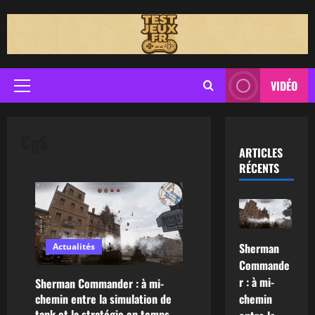
Aller
au
contenu
VIDÉO
Menu
principal
CgS
ARTICLES
RÉCENTS
Sherman
Actualités
Commande
r : à mi-
Sherman Commander : à mi-
chemin entre la simulation de
chemin
tank et la stratégie en temps