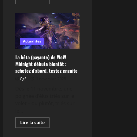
savoir
plus
sur
Outcity
:
transformez
votre
ferme
en
usine
Actualités
à
humains
La bêta (payante) de WoW
Midnight débute bientôt :
achetez d’abord, testez ensuite
CgS
1 novembre 2025
Dès le 11 novembre, une
poignée d’élus triés sur le
volet – ou plutôt, triés sur
le...
En
Lire la suite
savoir
plus
sur