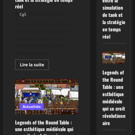
entre la
réel
simulation
de tank et
CgS
27 février 2026
la stratégie
Dès le premier contact,
en temps
Sherman Commander se
réel
présente comme un «
mélange inédit » entre
simulation de...
En
Lire la suite
savoir
Legends of
plus
sur
the Round
Sherman
Commander
Table : une
:
esthétique
à
mi-
médiévale
chemin
entre
Actualités
qui se croit
la
simulation
révolutionn
de
Legends of the Round Table :
aire
tank
et
une esthétique médiévale qui
la